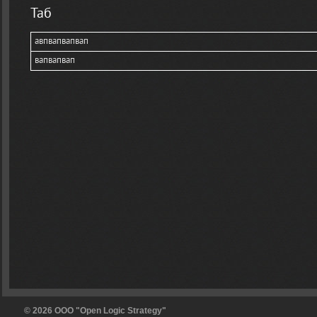
Таб
авпвапвапвап
вапвапвап
© 2026 OOO "Open Logic Strategy"